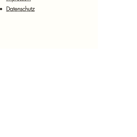
Datenschutz
KSV Sachsenheim e.V.
Kampfkunst Sportverein
Sachsenheim e.V.
Vereinssitz in Sachsenheim